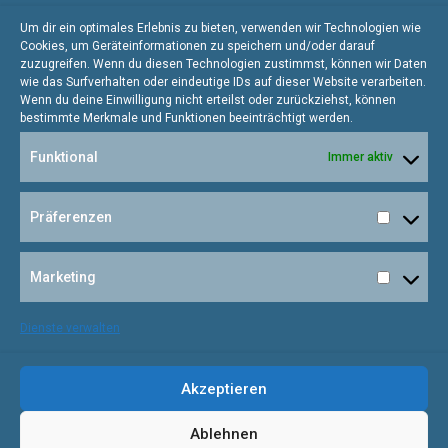
besten gleich einen
Um dir ein optimales Erlebnis zu bieten, verwenden wir Technologien wie
Cookies, um Geräteinformationen zu speichern und/oder darauf
Termin!
zuzugreifen. Wenn du diesen Technologien zustimmst, können wir Daten
wie das Surfverhalten oder eindeutige IDs auf dieser Website verarbeiten.
Wenn du deine Einwilligung nicht erteilst oder zurückziehst, können
bestimmte Merkmale und Funktionen beeinträchtigt werden.
Funktional
Immer aktiv
Präferenzen
Präfere
Marketing
hautschicht · Holenbrunner Weg 6 · 12247 Berlin
Marketi
T 030 74 73 22 55
Dienste verwalten
Datenschutz
|
Impressum
Akzeptieren
Copyright © 2025 alle Rechte unter vobehalten
Ablehnen