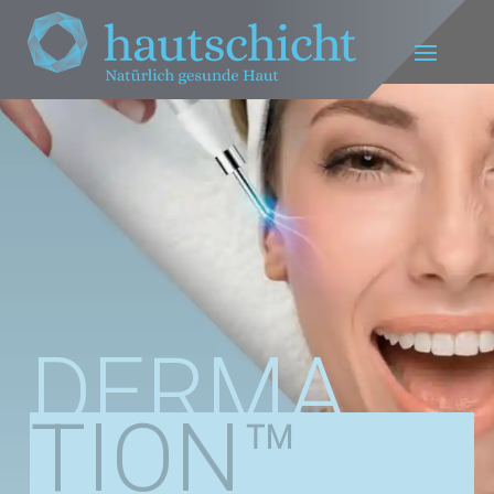
DERMA
TION™